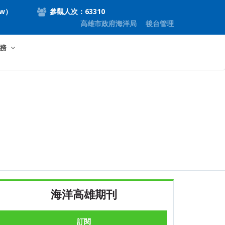
tw）
參觀人次：63310
高雄市政府海洋局
後台管理
務