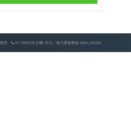
海洋高雄期刊
訂閱
絡我們
07-7995678 分機 1816；海污通報專線 0800-265000